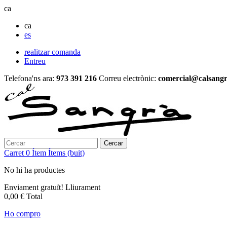
ca
ca
es
realitzar comanda
Entreu
Telefona'ns ara:
973 391 216
Correu electrònic:
comercial@calsangr
Cercar
Carret
0
Ítem
Ítems
(buit)
No hi ha productes
Enviament gratuït!
Lliurament
0,00 €
Total
Ho compro