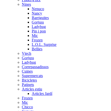
Nines
Nenuco
Nancy
Barriguites
Gorjuss
Ladybug
Pin i pon
Mic
Frozen
L.O.L. Surprise
Bellies
Vtech
Gorjuss
Ladybug
Correpassadissos
Cuines
Supermercats
Bicicletes
Patinets
Articles estiu
Articles Jardí
Frozen
Mic
Chicco