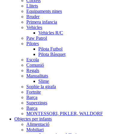
Cotxets
Llitets
Equipaments nines
Bruder
Primera infancia
Vehicles
Vehicles R/C
Paw Patrol
Pilotes
Pilota Futbol
Pilota Bàsquet
Escola
Comunió
Regals
Manualitats
Slime
Sophie la girafa
Fortnite
Barça
Superzings
Barça
MONTESSORI, PIKLER, WALDORF
Objectes per infants
Alimentació
Mobiliari