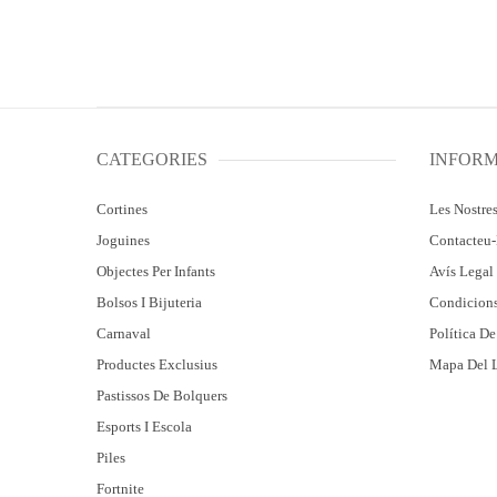
CATEGORIES
INFOR
Cortines
Les Nostre
Joguines
Contacteu
Objectes Per Infants
Avís Legal 
Bolsos I Bijuteria
Condicion
Carnaval
Política D
Productes Exclusius
Mapa Del 
Pastissos De Bolquers
Esports I Escola
Piles
Fortnite