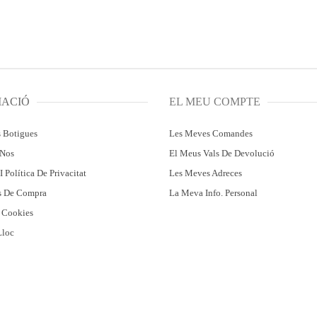
MACIÓ
EL MEU COMPTE
s Botigues
Les Meves Comandes
-Nos
El Meus Vals De Devolució
I Política De Privacitat
Les Meves Adreces
s De Compra
La Meva Info. Personal
e Cookies
Lloc