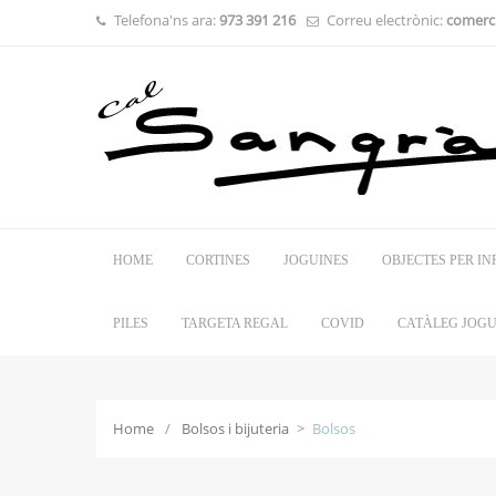
Telefona'ns ara:
973 391 216
Correu electrònic:
comerci
HOME
CORTINES
JOGUINES
OBJECTES PER IN
PILES
TARGETA REGAL
COVID
CATÀLEG JOGU
Home
/
Bolsos i bijuteria
>
Bolsos