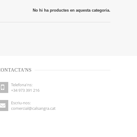
No hi ha productes en aquesta categoria.
CONTACTA'NS
Telefona'ns:
+34 973 391 216
Escriu-nos:
comercial@calsangra.cat