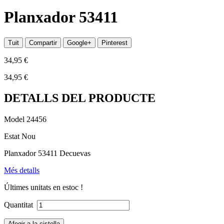
Planxador 53411
Tuit
Compartir
Google+
Pinterest
34,95 €
34,95 €
DETALLS DEL PRODUCTE
Model
24456
Estat
Nou
Planxador 53411 Decuevas
Més detalls
Últimes unitats en estoc !
Quantitat
Afegir a la cistella