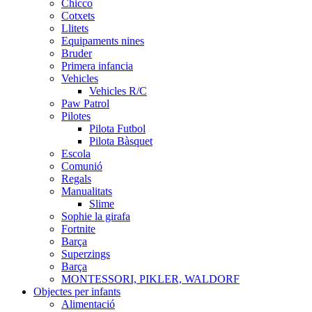
Chicco
Cotxets
Llitets
Equipaments nines
Bruder
Primera infancia
Vehicles
Vehicles R/C
Paw Patrol
Pilotes
Pilota Futbol
Pilota Bàsquet
Escola
Comunió
Regals
Manualitats
Slime
Sophie la girafa
Fortnite
Barça
Superzings
Barça
MONTESSORI, PIKLER, WALDORF
Objectes per infants
Alimentació