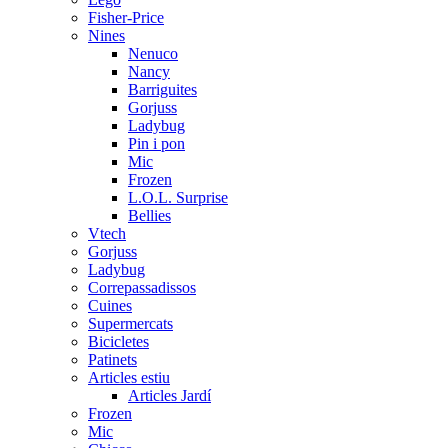
Fisher-Price
Nines
Nenuco
Nancy
Barriguites
Gorjuss
Ladybug
Pin i pon
Mic
Frozen
L.O.L. Surprise
Bellies
Vtech
Gorjuss
Ladybug
Correpassadissos
Cuines
Supermercats
Bicicletes
Patinets
Articles estiu
Articles Jardí
Frozen
Mic