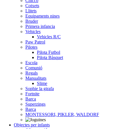
Chicco
Cotxets
Llitets
Equipaments nines
Bruder
Primera infancia
Vehicles
Vehicles R/C
Paw Patrol
Pilotes
Pilota Futbol
Pilota Bàsquet
Escola
Comunió
Regals
Manualitats
Slime
Sophie la girafa
Fortnite
Barça
Superzings
Barça
MONTESSORI, PIKLER, WALDORF
Objectes per infants