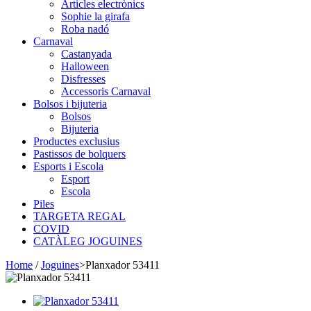
Articles electrònics
Sophie la girafa
Roba nadó
Carnaval
Castanyada
Halloween
Disfresses
Accessoris Carnaval
Bolsos i bijuteria
Bolsos
Bijuteria
Productes exclusius
Pastissos de bolquers
Esports i Escola
Esport
Escola
Piles
TARGETA REGAL
COVID
CATÀLEG JOGUINES
Home
/
Joguines
>
Planxador 53411