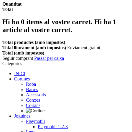
Quantitat
Total
Hi ha
0
ítems al vostre carret.
Hi ha 1
article al vostre carret.
Total productes (amb impostos)
Total lliurament (amb impostos)
Enviament gratuït!
Total (amb impostos)
Seguir comprant
Passar per caixa
Categories
INICI
Cortines
Roba
Barres
Accessoris
Conxes
Coixins
Joguines
Playmobil
Playmobil 1-2-3
Lego