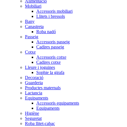
Alimentació
Mobiliari
Accessoris mobiliari
Llitets i bressols
Bany
Canastreta
Roba nadó
Passeig
Accessoris passeig
Cadires passeig
Cotxe
Accessoris cotxe
Cadires cotxe
Lleure i joguines
Sophie la girafa
Decoració
Guarderia
Productes maternals
Lactancia
Equipaments
Accessoris equipaments
Equipaments
Higiène
Seguretat
Roba llitet-cabaç