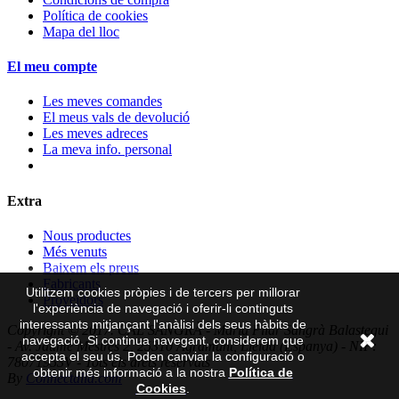
Política de cookies
Mapa del lloc
El meu compte
Les meves comandes
El meus vals de devolució
Les meves adreces
La meva info. personal
Extra
Nous productes
Més venuts
Baixem els preus
Fabricants
Utilitzem cookies pròpies i de tercers per millorar
Proveïdors
l'experiència de navegació i oferir-li continguts
interessants mitjançant l'anàlisi dels seus hàbits de
Copyright © 2017. CAL SANGRÀ - Maria Pilar Sangrà Balastegui
navegació. Si continua navegant, considerem que
- Av. Jaume Mestres 2, 25310 Agramunt, Lleida (Espanya) - NIF:
accepta el seu ús. Poden canviar la configuració o
78071953V - Tots els drets reservats
obtenir més informació a la nostra
Política de
By
Connectalia.com
Cookies
.