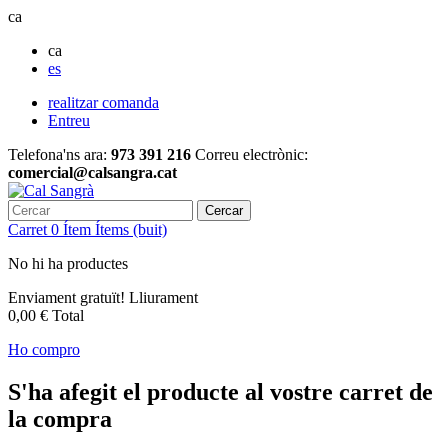
ca
ca
es
realitzar comanda
Entreu
Telefona'ns ara:
973 391 216
Correu electrònic:
comercial@calsangra.cat
Cercar
Carret
0
Ítem
Ítems
(buit)
No hi ha productes
Enviament gratuït!
Lliurament
0,00 €
Total
Ho compro
S'ha afegit el producte al vostre carret de
la compra