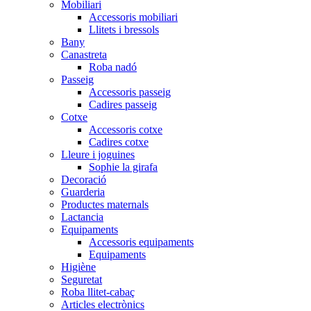
Mobiliari
Accessoris mobiliari
Llitets i bressols
Bany
Canastreta
Roba nadó
Passeig
Accessoris passeig
Cadires passeig
Cotxe
Accessoris cotxe
Cadires cotxe
Lleure i joguines
Sophie la girafa
Decoració
Guarderia
Productes maternals
Lactancia
Equipaments
Accessoris equipaments
Equipaments
Higiène
Seguretat
Roba llitet-cabaç
Articles electrònics