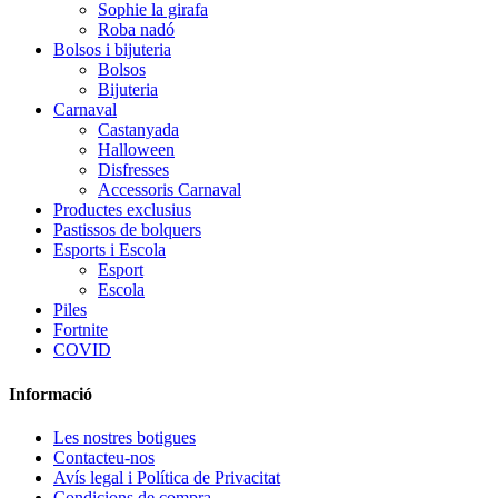
Sophie la girafa
Roba nadó
Bolsos i bijuteria
Bolsos
Bijuteria
Carnaval
Castanyada
Halloween
Disfresses
Accessoris Carnaval
Productes exclusius
Pastissos de bolquers
Esports i Escola
Esport
Escola
Piles
Fortnite
COVID
Informació
Les nostres botigues
Contacteu-nos
Avís legal i Política de Privacitat
Condicions de compra