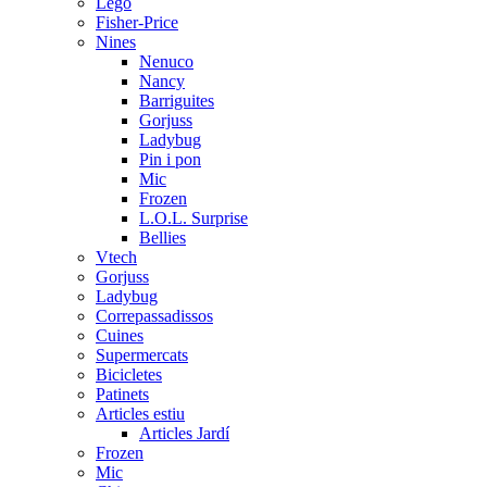
Lego
Fisher-Price
Nines
Nenuco
Nancy
Barriguites
Gorjuss
Ladybug
Pin i pon
Mic
Frozen
L.O.L. Surprise
Bellies
Vtech
Gorjuss
Ladybug
Correpassadissos
Cuines
Supermercats
Bicicletes
Patinets
Articles estiu
Articles Jardí
Frozen
Mic