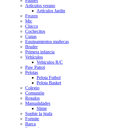
Patines
Artículos verano
Artículos Jardin
Frozen
Mic
Chicco
Cochecitos
Cunas
Equipamientos muñecas
Bruder
Primera infancia
Vehículos
Vehiculos R/C
Paw Patrol
Pelotas
Pelota Futbol
Pelota Basket
Colegio
Comunión
Regalos
Manualidades
Slime
Sophie la jirafa
Fortnite
Barça