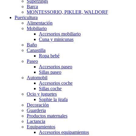
Superzings
Barça
MONTESSORIO, PIKLER, WALDORF
Puericultura
Alimentación
Mobiliario
Accesorios mobiliario
Cuna y minicunas
Baño
Canastilla
Ropa bebé
Paseo
Accesorios paseo
Sillas paseo
Automobil
Accesorios coche
Sillas coche
Ocio y juguetes
Sophie la jirafa
Decoración
Guarderia
Productos maternales
Lactancia
Equipamientos
Accesorios equipamientos