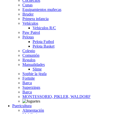
Cochecitos
Cunas
Equipamientos muñecas
Bruder
Primera infancia
Vehículos
Vehiculos R/C
Paw Patrol
Pelotas
Pelota Futbol
Pelota Basket
Colegio
Comunión
Regalos
Manualidades
Slime
Sophie la jirafa
Fortnite
Barça
Superzings
Barça
MONTESSORIO, PIKLER, WALDORF
Puericultura
Alimentación