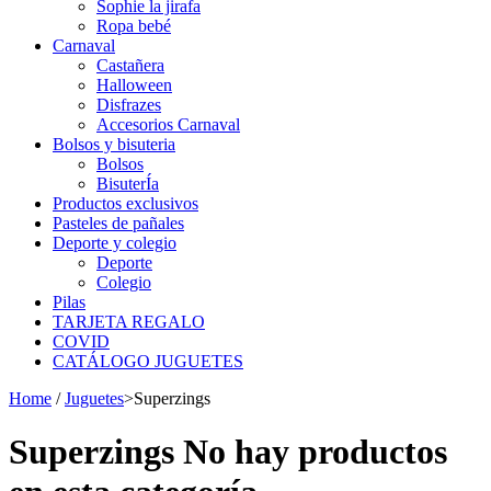
Sophie la jirafa
Ropa bebé
Carnaval
Castañera
Halloween
Disfrazes
Accesorios Carnaval
Bolsos y bisuteria
Bolsos
BisuterÍa
Productos exclusivos
Pasteles de pañales
Deporte y colegio
Deporte
Colegio
Pilas
TARJETA REGALO
COVID
CATÁLOGO JUGUETES
Home
/
Juguetes
>
Superzings
Superzings
No hay productos