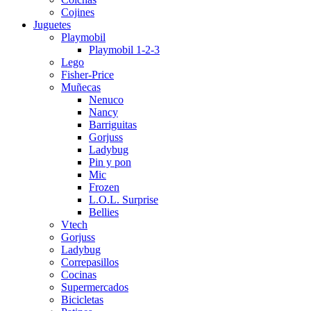
Cojines
Juguetes
Playmobil
Playmobil 1-2-3
Lego
Fisher-Price
Muñecas
Nenuco
Nancy
Barriguitas
Gorjuss
Ladybug
Pin y pon
Mic
Frozen
L.O.L. Surprise
Bellies
Vtech
Gorjuss
Ladybug
Correpasillos
Cocinas
Supermercados
Bicicletas