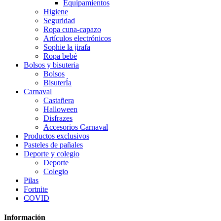
Equipamientos
Higiene
Seguridad
Ropa cuna-capazo
Artículos electrónicos
Sophie la jirafa
Ropa bebé
Bolsos y bisuteria
Bolsos
BisuterÍa
Carnaval
Castañera
Halloween
Disfrazes
Accesorios Carnaval
Productos exclusivos
Pasteles de pañales
Deporte y colegio
Deporte
Colegio
Pilas
Fortnite
COVID
Información