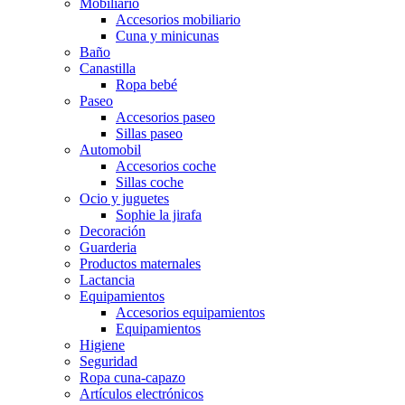
Mobiliario
Accesorios mobiliario
Cuna y minicunas
Baño
Canastilla
Ropa bebé
Paseo
Accesorios paseo
Sillas paseo
Automobil
Accesorios coche
Sillas coche
Ocio y juguetes
Sophie la jirafa
Decoración
Guarderia
Productos maternales
Lactancia
Equipamientos
Accesorios equipamientos
Equipamientos
Higiene
Seguridad
Ropa cuna-capazo
Artículos electrónicos