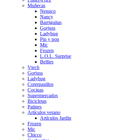
Muñecas
Nenuco
Nancy
Barriguitas
Gorjuss
Ladybug
Pin y pon
Mic
Frozen
L.O.L. Surprise
Bellies
Vtech
Gorjuss
Ladybug
Correpasillos
Cocinas
Supermercados
Bicicletas
Patines
Artículos verano
Artículos Jardin
Frozen
Mic
Chicco