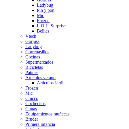
Ladybug
Pin y pon
Mic
Frozen
L.O.L. Surprise
Bellies
Vtech
Gorjuss
Ladybug
Correpasillos
Cocinas
Supermercados
Bicicletas
Patines
Artículos verano
Artículos Jardin
Frozen
Mic
Chicco
Cochecitos
Cunas
Equipamientos muñecas
Bruder
Primera infancia