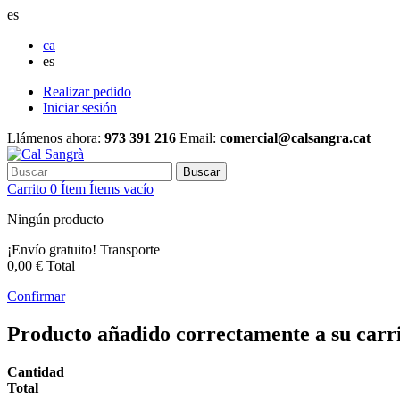
es
ca
es
Realizar pedido
Iniciar sesión
Llámenos ahora:
973 391 216
Email:
comercial@calsangra.cat
Buscar
Carrito
0
Ítem
Ítems
vacío
Ningún producto
¡Envío gratuito!
Transporte
0,00 €
Total
Confirmar
Producto añadido correctamente a su carr
Cantidad
Total