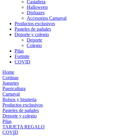
Castañera
Halloween
Disfrazes
Accesorios Carnaval
Productos exclusivos
Pasteles de pañales
Deporte y colegio
Deporte
Colegio
Pilas
Fortnite
COVID
Home
Cortinas
Juguetes
Puericultura
Carnaval
Bolsos y bisuteria
Productos exclusivos
Pasteles de pañales
Deporte y colegio
Pilas
TARJETA REGALO
COVID