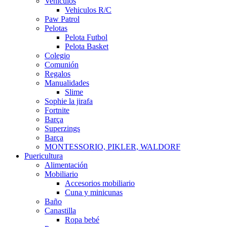
Vehículos
Vehiculos R/C
Paw Patrol
Pelotas
Pelota Futbol
Pelota Basket
Colegio
Comunión
Regalos
Manualidades
Slime
Sophie la jirafa
Fortnite
Barça
Superzings
Barça
MONTESSORIO, PIKLER, WALDORF
Puericultura
Alimentación
Mobiliario
Accesorios mobiliario
Cuna y minicunas
Baño
Canastilla
Ropa bebé