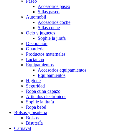
Paseo
Accesorios paseo
Sillas paseo
Automobil
Accesorios coche
Sillas coche
Ocio y juguetes
Sophie la jirafa
Decoración
Guarderia
Productos maternales
Lactancia
Equipamientos
Accesorios equipamientos
Equipamientos
Higiene
Seguridad
Ropa cuna-capazo
Artículos electrónicos
Sophie la jirafa
Ropa bebé
Bolsos y bisuteria
Bolsos
BisuterÍa
Carnaval