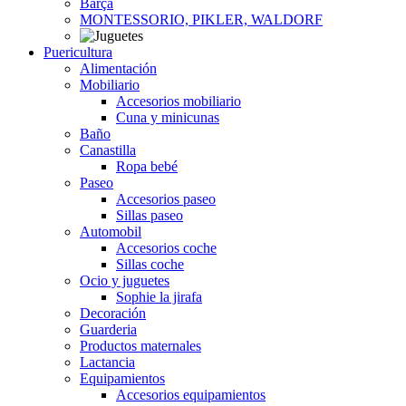
Barça
MONTESSORIO, PIKLER, WALDORF
Puericultura
Alimentación
Mobiliario
Accesorios mobiliario
Cuna y minicunas
Baño
Canastilla
Ropa bebé
Paseo
Accesorios paseo
Sillas paseo
Automobil
Accesorios coche
Sillas coche
Ocio y juguetes
Sophie la jirafa
Decoración
Guarderia
Productos maternales
Lactancia
Equipamientos
Accesorios equipamientos