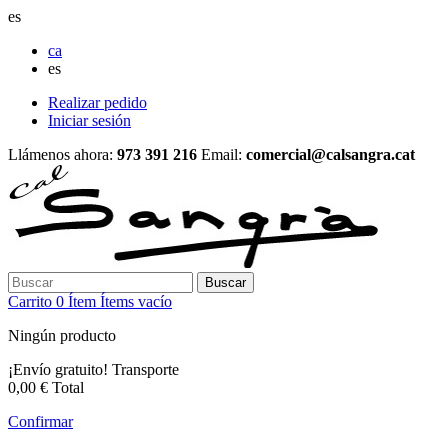
es
ca
es
Realizar pedido
Iniciar sesión
Llámenos ahora:
973 391 216
Email:
comercial@calsangra.cat
Buscar
Carrito
0
Ítem
Ítems
vacío
Ningún producto
¡Envío gratuito!
Transporte
0,00 €
Total
Confirmar