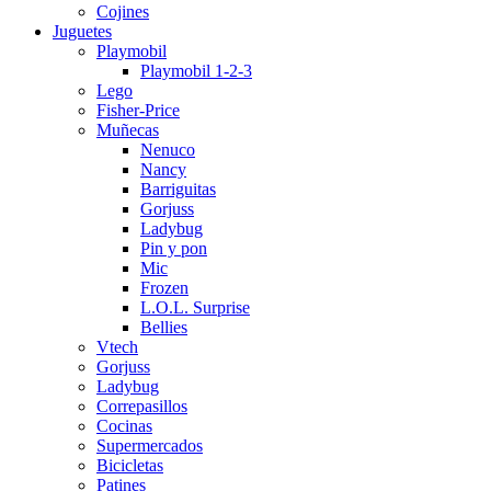
Cojines
Juguetes
Playmobil
Playmobil 1-2-3
Lego
Fisher-Price
Muñecas
Nenuco
Nancy
Barriguitas
Gorjuss
Ladybug
Pin y pon
Mic
Frozen
L.O.L. Surprise
Bellies
Vtech
Gorjuss
Ladybug
Correpasillos
Cocinas
Supermercados
Bicicletas
Patines