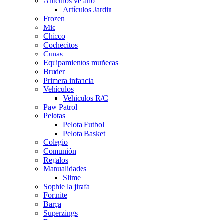
Artículos verano
Artículos Jardin
Frozen
Mic
Chicco
Cochecitos
Cunas
Equipamientos muñecas
Bruder
Primera infancia
Vehículos
Vehiculos R/C
Paw Patrol
Pelotas
Pelota Futbol
Pelota Basket
Colegio
Comunión
Regalos
Manualidades
Slime
Sophie la jirafa
Fortnite
Barça
Superzings