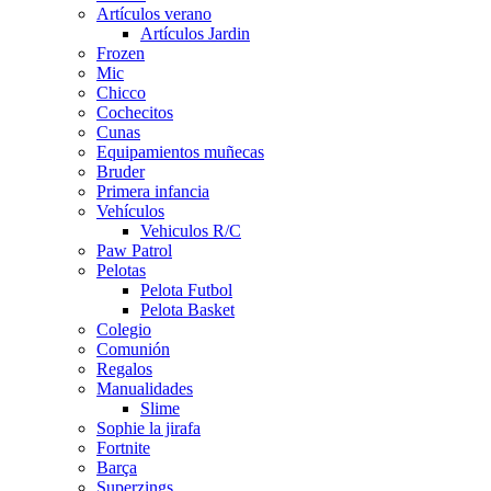
Artículos verano
Artículos Jardin
Frozen
Mic
Chicco
Cochecitos
Cunas
Equipamientos muñecas
Bruder
Primera infancia
Vehículos
Vehiculos R/C
Paw Patrol
Pelotas
Pelota Futbol
Pelota Basket
Colegio
Comunión
Regalos
Manualidades
Slime
Sophie la jirafa
Fortnite
Barça
Superzings