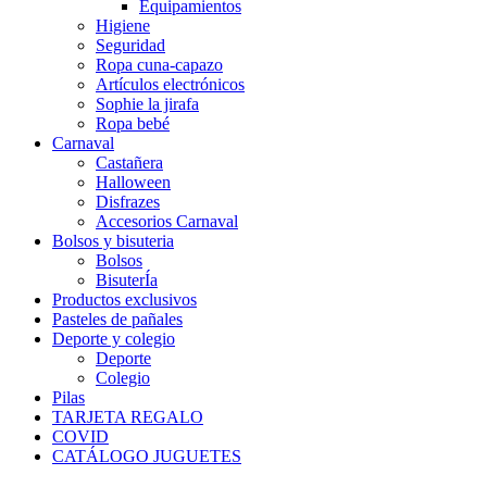
Equipamientos
Higiene
Seguridad
Ropa cuna-capazo
Artículos electrónicos
Sophie la jirafa
Ropa bebé
Carnaval
Castañera
Halloween
Disfrazes
Accesorios Carnaval
Bolsos y bisuteria
Bolsos
BisuterÍa
Productos exclusivos
Pasteles de pañales
Deporte y colegio
Deporte
Colegio
Pilas
TARJETA REGALO
COVID
CATÁLOGO JUGUETES