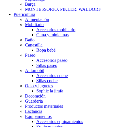
Barça
MONTESSORIO, PIKLER, WALDORF
Puericultura
Alimentación
Mobiliario
Accesorios mobiliario
Cuna y minicunas
Baño
Canastilla
Ropa bebé
Paseo
Accesorios paseo
Sillas paseo
Automobil
Accesorios coche
Sillas coche
Ocio y juguetes
Sophie la jirafa
Decoración
Guarderia
Productos maternales
Lactancia
Equipamientos
Accesorios equipamientos
Equipamientos