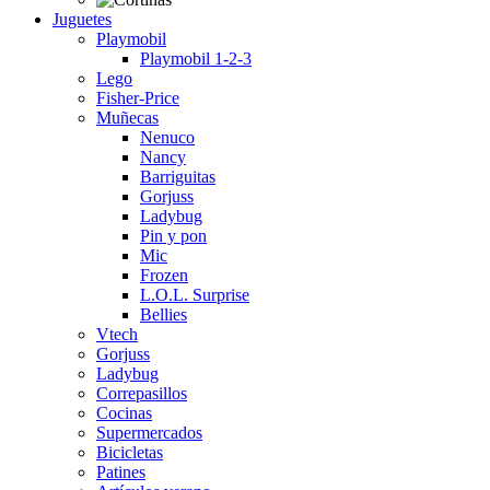
Juguetes
Playmobil
Playmobil 1-2-3
Lego
Fisher-Price
Muñecas
Nenuco
Nancy
Barriguitas
Gorjuss
Ladybug
Pin y pon
Mic
Frozen
L.O.L. Surprise
Bellies
Vtech
Gorjuss
Ladybug
Correpasillos
Cocinas
Supermercados
Bicicletas
Patines