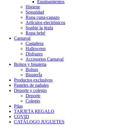
Equipamientos
Higiene
Seguridad
Ropa cuna-capazo
Artículos electrónicos
Sophie la jirafa
Ropa bebé
Carnaval
Castañera
Halloween
Disfrazes
Accesorios Carnaval
Bolsos y bisuteria
Bolsos
BisuterÍa
Productos exclusivos
Pasteles de pañales
Deporte y colegio
Deporte
Colegio
Pilas
TARJETA REGALO
COVID
CATÁLOGO JUGUETES