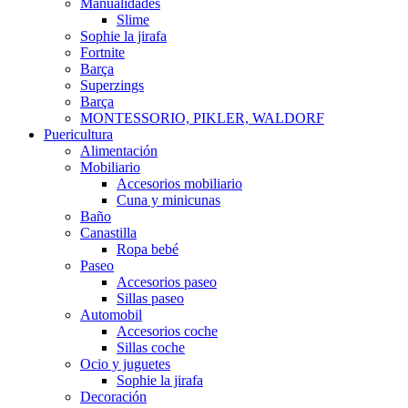
Manualidades
Slime
Sophie la jirafa
Fortnite
Barça
Superzings
Barça
MONTESSORIO, PIKLER, WALDORF
Puericultura
Alimentación
Mobiliario
Accesorios mobiliario
Cuna y minicunas
Baño
Canastilla
Ropa bebé
Paseo
Accesorios paseo
Sillas paseo
Automobil
Accesorios coche
Sillas coche
Ocio y juguetes
Sophie la jirafa
Decoración