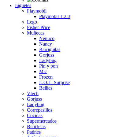
Juguetes
Playmobil
Playmobil 1-2-3
Lego
Fisher-Price
Muñecas
Nenuco
Nancy
Barriguitas
Gorjuss
Ladybug
Pin y pon
Mic
Frozen
L.O.L. Surprise
Bellies
Vtech
Gorjuss
Ladybug
Correpasillos
Cocinas
Supermercados
Bicicletas
Patines