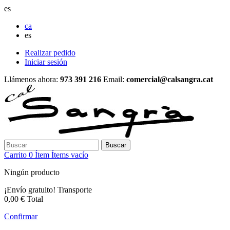
es
ca
es
Realizar pedido
Iniciar sesión
Llámenos ahora:
973 391 216
Email:
comercial@calsangra.cat
Buscar
Carrito
0
Ítem
Ítems
vacío
Ningún producto
¡Envío gratuito!
Transporte
0,00 €
Total
Confirmar