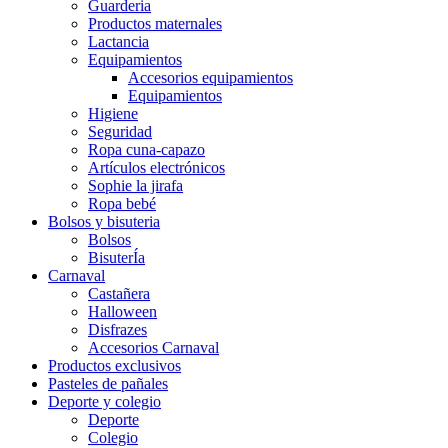
Guarderia
Productos maternales
Lactancia
Equipamientos
Accesorios equipamientos
Equipamientos
Higiene
Seguridad
Ropa cuna-capazo
Artículos electrónicos
Sophie la jirafa
Ropa bebé
Bolsos y bisuteria
Bolsos
BisuterÍa
Carnaval
Castañera
Halloween
Disfrazes
Accesorios Carnaval
Productos exclusivos
Pasteles de pañales
Deporte y colegio
Deporte
Colegio