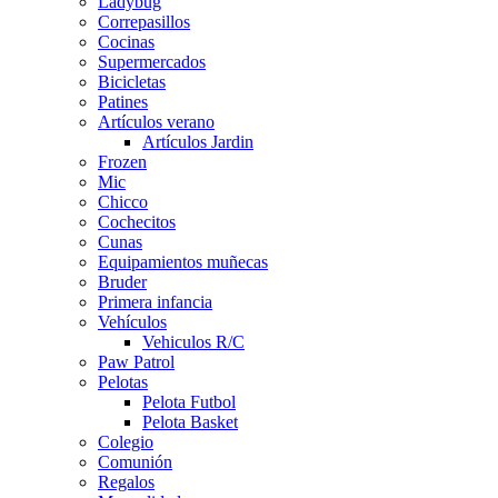
Ladybug
Correpasillos
Cocinas
Supermercados
Bicicletas
Patines
Artículos verano
Artículos Jardin
Frozen
Mic
Chicco
Cochecitos
Cunas
Equipamientos muñecas
Bruder
Primera infancia
Vehículos
Vehiculos R/C
Paw Patrol
Pelotas
Pelota Futbol
Pelota Basket
Colegio
Comunión
Regalos