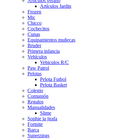
Artículos verano
Artículos Jardin
Frozen
Mic
Chicco
Cochecitos
Cunas
Equipamientos muñecas
Bruder
Primera infancia
Vehículos
Vehiculos R/C
Paw Patrol
Pelotas
Pelota Futbol
Pelota Basket
Colegio
Comunión
Regalos
Manualidades
Slime
Sophie la jirafa
Fortnite
Barça
Superzings