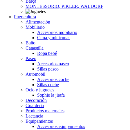
Barça
MONTESSORIO, PIKLER, WALDORF
Puericultura
Alimentación
Mobiliario
Accesorios mobiliario
Cuna y minicunas
Baño
Canastilla
Ropa bebé
Paseo
Accesorios paseo
Sillas paseo
Automobil
Accesorios coche
Sillas coche
Ocio y juguetes
Sophie la jirafa
Decoración
Guarderia
Productos maternales
Lactancia
Equipamientos
Accesorios equipamientos