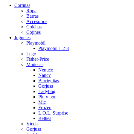
Cortinas
Ropa
Barras
Accesorios
Colchas
Cojines
Juguetes
Playmobil
Playmobil 1-2-3
Lego
Fisher-Price
Muñecas
Nenuco
Nancy
Barriguitas
Gorjuss
Ladybug
Pin y pon
Mic
Frozen
L.O.L. Surprise
Bellies
Vtech
Gorjuss